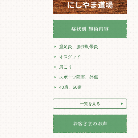
鵞足炎、腸脛靭帯炎
オスグッド
肩こり
スポーツ障害、外傷
40肩、50肩
一覧を見る