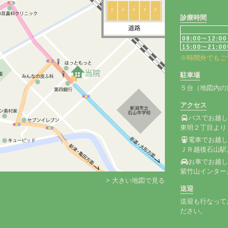
診療時間
※時間外でもご
駐車場
５台（地図内の
アクセス
バスでお越
東明２丁目より
電車でお越
ＪＲ越後石山駅
お車でお越
紫竹山インター
> 大きい地図で見る
送迎
送迎も行なって
ださい。