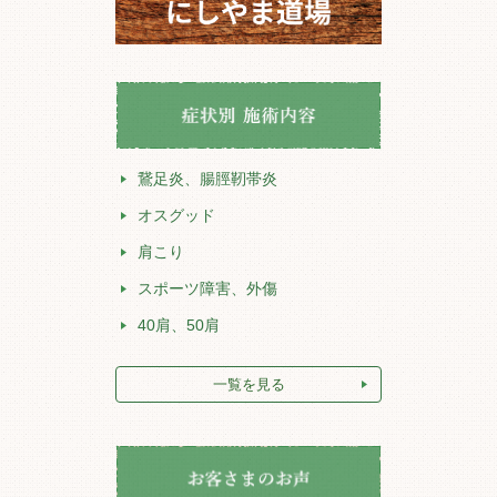
鵞足炎、腸脛靭帯炎
オスグッド
肩こり
スポーツ障害、外傷
40肩、50肩
一覧を見る