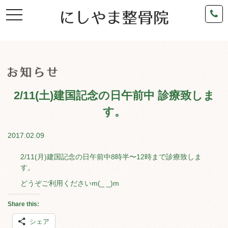
toggle
navigation
2/11(土)建国記念の日午前中 診療致しま
す。
2017.02.09
2/11(月)建国記念の日午前中8時半〜12時まで診療致しま
す。
どうぞご利用くださいm(_ _)m
Share this:
シェア