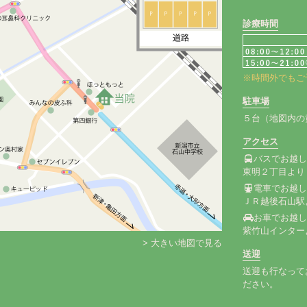
診療時間
※時間外でもご
駐車場
５台（地図内の
アクセス
バスでお越
東明２丁目より
電車でお越
ＪＲ越後石山駅
お車でお越
紫竹山インター
> 大きい地図で見る
送迎
送迎も行なって
ださい。