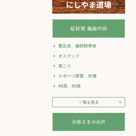
鵞足炎、腸脛靭帯炎
オスグッド
肩こり
スポーツ障害、外傷
40肩、50肩
一覧を見る